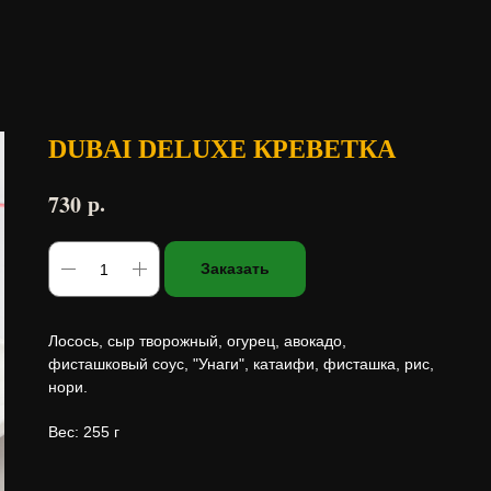
DUBAI DELUXE КРЕВЕТКА
р.
730
Заказать
Лосось, сыр творожный, огурец, авокадо,
фисташковый соус, "Унаги", катаифи, фисташка, рис,
нори.
Вес: 255 г