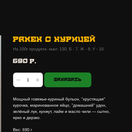
РАМЕН С КУРИЦЕЙ
На 100г продукта: ккал: 130; Б - 7, Ж - 8; У - 10.
690
р.
Заказать
Мощный говяжье-куриный бульон, "хрустящая"
курочка, маринованное яйцо, "домашний" удон,
зелёный лук, кунжут, лайм и масло чили — сытно,
ярко и дерзко.
Вес: 690 г