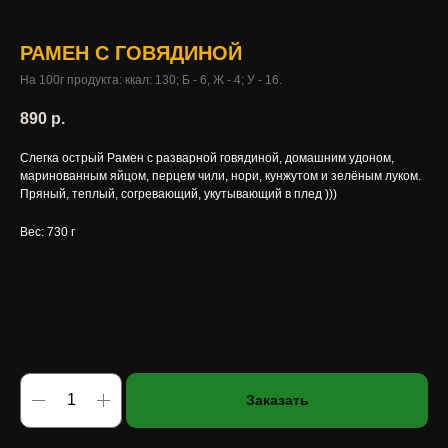
РАМЕН С ГОВЯДИНОЙ
На 100г продукта: ккал: 130; Б - 6, Ж - 4; У - 16.
890
р.
Слегка острый Рамен с разварной говядиной, домашним удоном,
маринованным яйцом, перцем чили, нори, кунжутом и зелёным луком.
Пряный, теплый, согревающий, укутывающий в плед )))
Вес: 730 г
Заказать